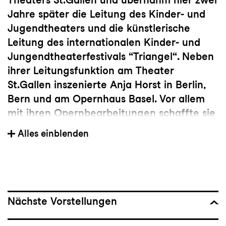
Jahre später die Leitung des Kinder- und
Jugendtheaters und die künstlerische
Leitung des internationalen Kinder- und
Jungendtheaterfestivals “Triangel“. Neben
ihrer Leitungsfunktion am Theater
St.Gallen inszenierte Anja Horst in Berlin,
Bern und am Opernhaus Basel. Vor allem
mit ihren Opernbearbeitungen schaffte sie
musikalische Formen, die ein junges
Alles einblenden
Publikum erreichten. 2005 wechselte sie
ans Landestheater Eisenach und baute mit
dem „Jungen Theater“ eine neue Sparte
auf. Dort realisierte sie unter anderem
ungewöhnliche Theaterprojekte mit
Nächste Vorstellungen
Schauspielern in Zusammenarbeit mit
Menschen mit Behinderung. Ab 2008 war