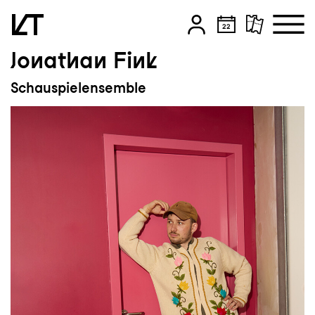
Jonathan Fink
Zum Hauptinhalt springen
Schauspielensemble
Zum Footer springen