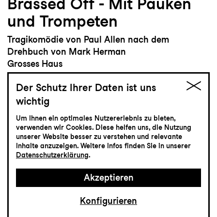
Brassed Off - Mit Pauken
und Trompeten
Tragikomödie von Paul Allen nach dem
Drehbuch von Mark Herman
Grosses Haus
19:30
Der Schutz Ihrer Daten ist uns
wichtig
Um Ihnen ein optimales Nutzererlebnis zu bieten,
Tickets
verwenden wir Cookies. Diese helfen uns, die Nutzung
unserer Website besser zu verstehen und relevante
CHF 35-75
Inhalte anzuzeigen. Weitere Infos finden Sie in unserer
Datenschutzerklärung
.
Akzeptieren
Schauspiel
24.1
Sonntag
Konfigurieren