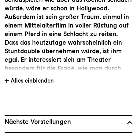
würde, wäre er schon in Hollywood.
Außerdem ist sein großer Traum, einmal in
einem Mittelalterfilm in voller Rüstung auf
einem Pferd in eine Schlacht zu reiten.
Dass das heutzutage wahrscheinlich ein
Stuntdouble übernehmen würde, ist ihm
egal. Er interessiert sich am Theater
besonders für die Frage, wie man durch
Authentizität auf der Bühne die Menschen
Alles einblenden
berühren und dadurch möglicherweise eine
Veränderung bewirken kann.
Festes Ensemblemitglied: seit der Spielzeit
2024/25
Nächste Vorstellungen
Geboren in Malsch/Karlsruhe und