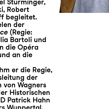
el Sturminger,
i, Robert
 begleitet.
elen der
ice
(Regie:
ia Bartoli und
an die Opéra
und an die
hm er die Regie,
leitung der
n von Wagners
der Historischen
D Patrick Hahn
rs Wuppertal.