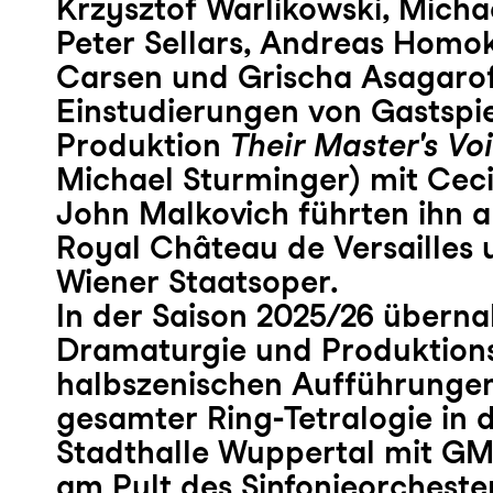
Krzysztof Warlikowski, Micha
Peter Sellars, Andreas Homok
Carsen und Grischa Asagaroff
Einstudierungen von Gastspi
Produktion
Their Master's Vo
Michael Sturminger) mit Cecil
John Malkovich führten ihn 
Royal Château de Versailles 
Wiener Staatsoper.
In der Saison 2025/26 überna
Dramaturgie und Produktions
halbszenischen Aufführunge
gesamter Ring-Tetralogie in 
Stadthalle Wuppertal mit GM
am Pult des Sinfonieorcheste