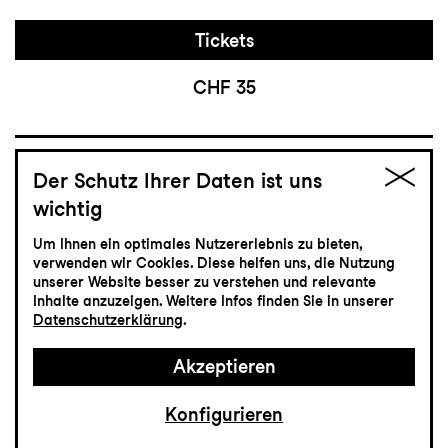
Tickets
CHF 35
Schauspiel
Der Schutz Ihrer Daten ist uns
23.4
Freitag
wichtig
Um Ihnen ein optimales Nutzererlebnis zu bieten,
Die Bäume
verwenden wir Cookies. Diese helfen uns, die Nutzung
unserer Website besser zu verstehen und relevante
Ein spätes Requiem
Inhalte anzuzeigen. Weitere Infos finden Sie in unserer
Datenschutzerklärung
.
Schauspiel von Ariane von Graffenried und
Martin Bieri
Akzeptieren
Lokremise
20:00
Konfigurieren