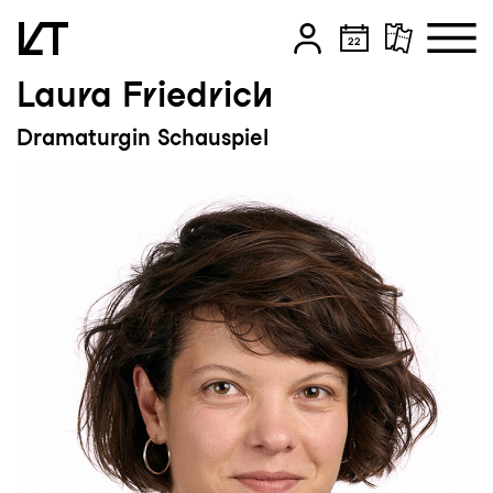
Laura Friedrich
Zum Hauptinhalt springen
Dramaturgin Schauspiel
Zum Footer springen