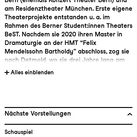
am Residenztheater München. Erste eigene
Theaterprojekte entstanden u. a. im
Rahmen des Berner Student:innen Theaters
BeST. Nachdem sie 2020 ihren Master in
Dramaturgie an der HMT “Felix
Mendelssohn Bartholdy” abschloss, zog sie
nach Detmold, wo sie drei Jahre lang am
Landestheater Detmold engagiert war. Ab
Alles einblenden
der Spielzeit 2023/24 ist sie
Schauspieldramaturgin am Konzert und
Theater St. Gallen.
Nächste Vorstellungen
Schauspiel