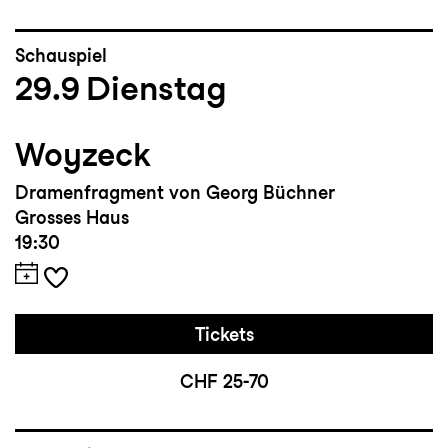
Besonderes:
Wichtige Zusammenarbeiten mit
Schauspiel
29.9
Dienstag
Regisseur:innen wie Lily Sykes, Max
Claessen, Elias Perrig, Barbara-David
Brüesch, Timon Jansen, Julia Dina Heße,
Woyzeck
Lea Connert und Leandro Kees
Dramenfragment von Georg Büchner
Grosses Haus
19:30
Tickets
CHF 25-70