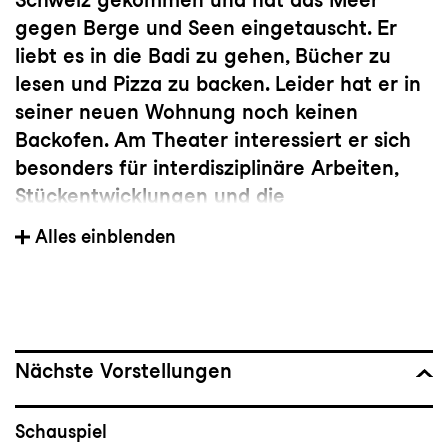
gegen Berge und Seen eingetauscht. Er
liebt es in die Badi zu gehen, Bücher zu
lesen und Pizza zu backen. Leider hat er in
seiner neuen Wohnung noch keinen
Backofen. Am Theater interessiert er sich
besonders für interdisziplinäre Arbeiten,
Stückentwicklungen und die
Überschneidungen und Grenzen von
Alles einblenden
Schauspiel und Performance.
Festes Ensemblemitglied seit der Spielzeit:
2023/24
Geboren in:
Mexiko
Nächste Vorstellungen
Studium/Ausbildung:
Schauspiel
Master Theater, Zürcher Hochschule der