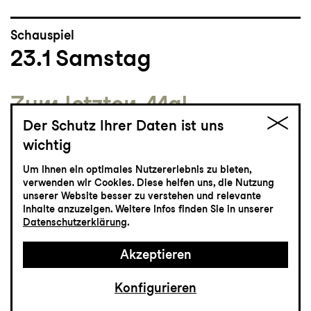
Schauspiel
23.1
Samstag
Zum letzten Mal
Die Legende von Sleepy
Der Schutz Ihrer Daten ist uns
wichtig
Hollow
Um Ihnen ein optimales Nutzererlebnis zu bieten,
Eine Horror-Show von Philipp Löhle
verwenden wir Cookies. Diese helfen uns, die Nutzung
unserer Website besser zu verstehen und relevante
Grosses Haus
Inhalte anzuzeigen. Weitere Infos finden Sie in unserer
19:30 - 21:50
Datenschutzerklärung
.
Akzeptieren
Einführung
19:00
Konfigurieren