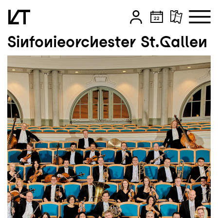
Sinfonieorchester St.Gallen
Zum Hauptinhalt springen
Zum Footer springen