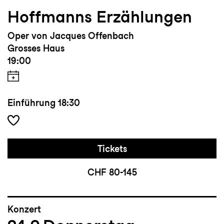
nachhaltiger Lesart und gestaltet aktiv
Hoffmanns Erzählungen
seine Zukunft.
Oper von Jacques Offenbach
Grosses Haus
19:00
Einführung
18:30
Tickets
CHF 80-145
Konzert