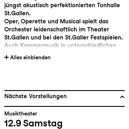
jüngst akustisch perfektionierten Tonhalle
St.Gallen.
Oper, Operette und Musical spielt das
Orchester leidenschaftlich im Theater
St.Gallen und bei den St.Galler Festspielen.
Auch Kammermusik in unterschiedlichen
Facetten wird als selbstverständlicher Teil
Alles einblenden
der künstlerischen Arbeit gesehen, einmal
im Engagement der Orchestermitglieder in
den eigenen Konzertreihen Sonntags um 5,
Late Night Lok und Afterwork-Konzerten,
zum anderen im vom Orchester
Nächste Vorstellungen
veranstalteten Meisterzyklus mit
international renommierten Stars der
Musiktheater
Kammermusikszene. Ausserdem widmet
12.9
Samstag
sich das Orchester der Jugendarbeit und