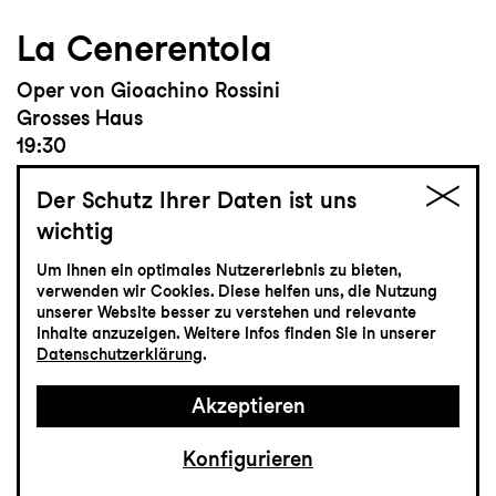
La Cenerentola
Oper von Gioachino Rossini
Grosses Haus
19:30
Der Schutz Ihrer Daten ist uns
wichtig
Einführung
19:00
Um Ihnen ein optimales Nutzererlebnis zu bieten,
verwenden wir Cookies. Diese helfen uns, die Nutzung
unserer Website besser zu verstehen und relevante
Inhalte anzuzeigen. Weitere Infos finden Sie in unserer
Tickets
Datenschutzerklärung
.
CHF 50-100
Akzeptieren
Konfigurieren
Musiktheater