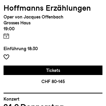
nachhaltiger Lesart und gestaltet aktiv
Hoffmanns Erzählungen
seine Zukunft.
Oper von Jacques Offenbach
Grosses Haus
19:00
Einführung
18:30
Tickets
CHF 80-145
Konzert