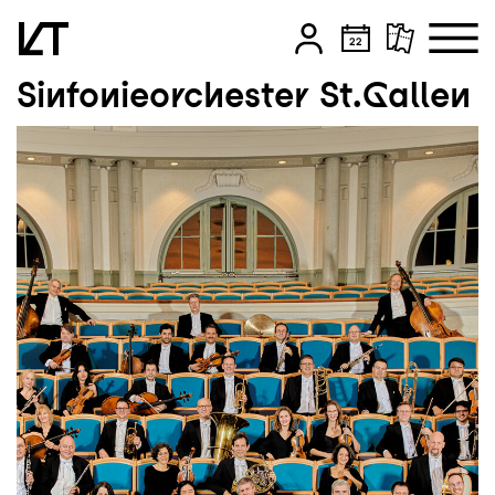
Sinfonieorchester St.Gallen
Zum Hauptinhalt springen
Zum Footer springen