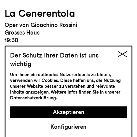
La Cenerentola
Oper von Gioachino Rossini
Grosses Haus
19:30
Der Schutz Ihrer Daten ist uns
wichtig
Einführung
19:00
Um Ihnen ein optimales Nutzererlebnis zu bieten,
verwenden wir Cookies. Diese helfen uns, die Nutzung
unserer Website besser zu verstehen und relevante
Inhalte anzuzeigen. Weitere Infos finden Sie in unserer
Tickets
Datenschutzerklärung
.
CHF 50-100
Akzeptieren
Konfigurieren
Musiktheater