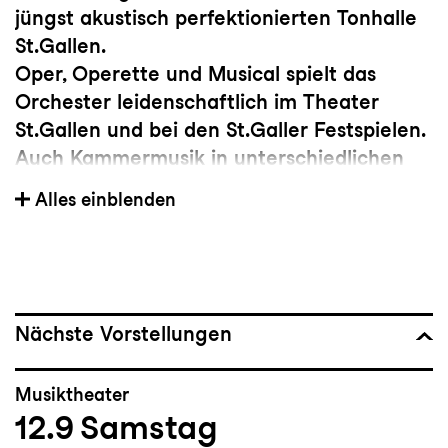
jüngst akustisch perfektionierten Tonhalle
St.Gallen.
Oper, Operette und Musical spielt das
Orchester leidenschaftlich im Theater
St.Gallen und bei den St.Galler Festspielen.
Auch Kammermusik in unterschiedlichen
Facetten wird als selbstverständlicher Teil
Alles einblenden
der künstlerischen Arbeit gesehen, einmal
im Engagement der Orchestermitglieder in
den eigenen Konzertreihen Sonntags um 5,
Late Night Lok und Afterwork-Konzerten,
zum anderen im vom Orchester
Nächste Vorstellungen
veranstalteten Meisterzyklus mit
international renommierten Stars der
Musiktheater
Kammermusikszene. Ausserdem widmet
12.9
Samstag
sich das Orchester der Jugendarbeit und