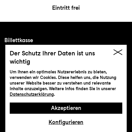
Eintritt frei
Billettkasse
+41 71 242 06 06
Der Schutz Ihrer Daten ist uns
kasse@konzertundtheater.ch
wichtig
Grosses Haus und Tonhalle
Um Ihnen ein optimales Nutzererlebnis zu bieten,
Museumstrasse 24/25
verwenden wir Cookies. Diese helfen uns, die Nutzung
unserer Website besser zu verstehen und relevante
9000 St. Gallen
Inhalte anzuzeigen. Weitere Infos finden Sie in unserer
Datenschutzerklärung
.
Lokremise
Grünbergstrasse 7
Akzeptieren
9000 St. Gallen
Konfigurieren