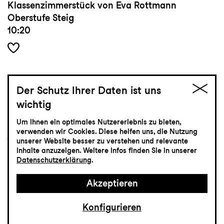
Klassenzimmerstück von Eva Rottmann
Oberstufe Steig
10:20
Der Schutz Ihrer Daten ist uns
26.2
Donnerstag
wichtig
Um Ihnen ein optimales Nutzererlebnis zu bieten,
jung
verwenden wir Cookies. Diese helfen uns, die Nutzung
unserer Website besser zu verstehen und relevante
Eröffnung jungspund
Inhalte anzuzeigen. Weitere Infos finden Sie in unserer
Theaterfestival für junges
Datenschutzerklärung
.
Publikum
Akzeptieren
Lokremise
Konfigurieren
19:00