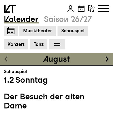
Der Besuch der alten
Dame
Kalender
Saison 26/27
Schauspiel von Friedrich Dürrenmatt
Zum Hauptinhalt springen
Musiktheater
Schauspiel
Grosses Haus
19:00 - 21:45
Zum Footer springen
Konzert
Tanz
August
Schauspiel
1.2
Sonntag
Der Besuch der alten
Dame