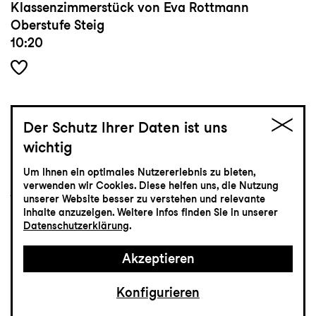
Klassenzimmerstück von Eva Rottmann
Oberstufe Steig
10:20
Der Schutz Ihrer Daten ist uns
26.2
Donnerstag
wichtig
Um Ihnen ein optimales Nutzererlebnis zu bieten,
jung
verwenden wir Cookies. Diese helfen uns, die Nutzung
unserer Website besser zu verstehen und relevante
Eröffnung jungspund
Inhalte anzuzeigen. Weitere Infos finden Sie in unserer
Theaterfestival für junges
Datenschutzerklärung
.
Publikum
Akzeptieren
Lokremise
Konfigurieren
19:00