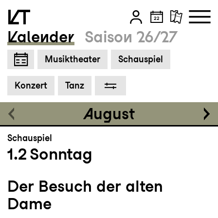
Der Besuch der alten
Dame
Kalender
Saison 26/27
Schauspiel von Friedrich Dürrenmatt
Zum Hauptinhalt springen
Musiktheater
Schauspiel
Grosses Haus
19:00 - 21:45
Zum Footer springen
Konzert
Tanz
August
Schauspiel
1.2
Sonntag
Der Besuch der alten
Dame