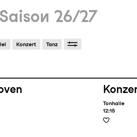
Saison 26/27
um Footer springen
iel
Konzert
Tanz
oven
Konze
Tonhalle
12:15