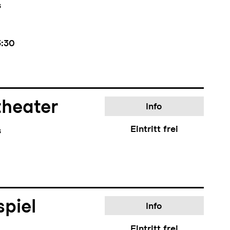
s
3:30
theater
Info
Eintritt frei
s
piel
Info
Eintritt frei