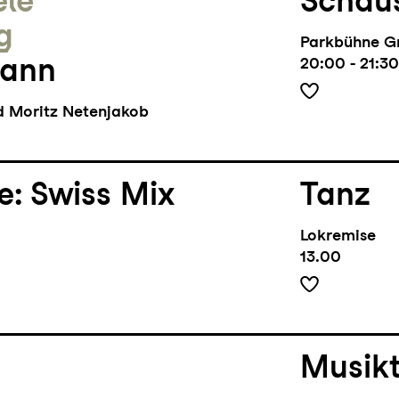
ele
Schaus
g
Parkbühne G
Mann
20:00 - 21:30
 Moritz Netenjakob
e: Swiss Mix
Tanz
Lokremise
13.00
Musik