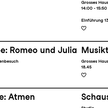
Grosses Hau
14:00 - 15:50
Einführung
1
ee: Romeo und Julia
Musik
benbesuch
Grosses Hau
18.45
be: Atmen
Schaus
Studio