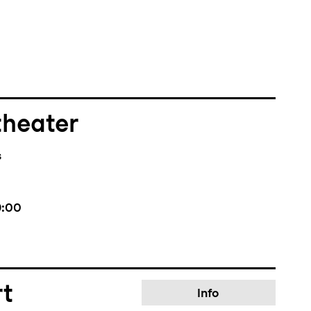
theater
s
9:00
rt
Info