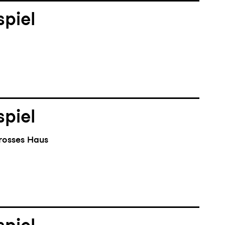
piel
piel
rosses Haus