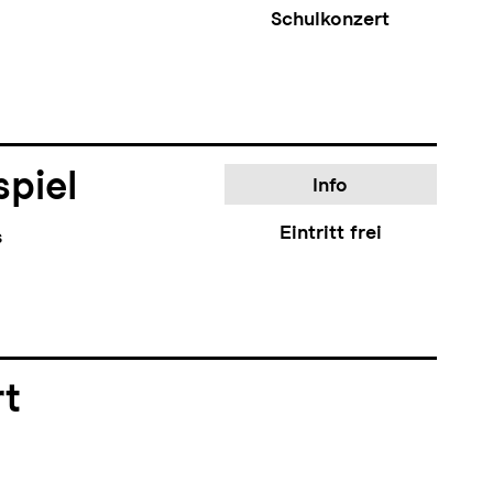
Schulkonzert
piel
Info
Eintritt frei
s
rt