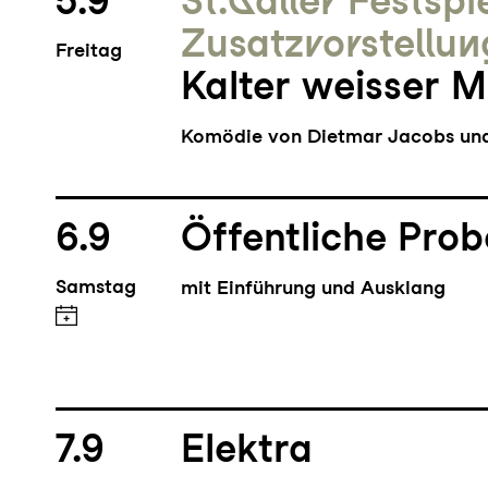
5.9
St.Galler Festspi
Zusatz­vorstellun
Freitag
Kalter weisser 
Komödie von Dietmar Jacobs und
6.9
Öffentliche Prob
Samstag
mit Einführung und Ausklang
7.9
Elektra