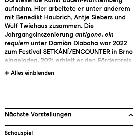
aufnahm. Hier arbeitete er unter anderem
mit Benedikt Haubrich, Antje Siebers und
Wulf Twiehaus zusammen. Die
Jahrgangsinszenierung
antigone. ein
requiem
unter Damiàn Dlaboha war 2022
zum Festival SETKÁNÍ/ENCOUNTER in Brno
eingeladen. 2021 erhielt er den Förderpreis
der Armin Ziegler Stiftung.
Alles einblenden
Nächste Vorstellungen
Schauspiel