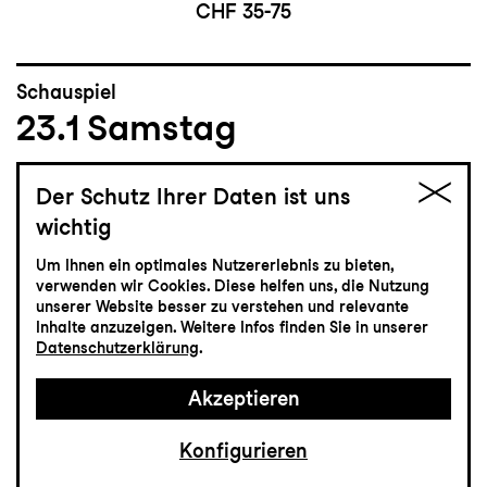
CHF 35-75
Schauspiel
23.1
Samstag
jung
Der Schutz Ihrer Daten ist uns
wichtig
Zum letzten Mal
Um Ihnen ein optimales Nutzererlebnis zu bieten,
Tom Sawyer und
verwenden wir Cookies. Diese helfen uns, die Nutzung
Huckleberry Finn
unserer Website besser zu verstehen und relevante
Inhalte anzuzeigen. Weitere Infos finden Sie in unserer
Datenschutzerklärung
.
Familienstück nach Mark Twain mit Musik von
Kurt Weill
Akzeptieren
Grosses Haus
14:00
Konfigurieren