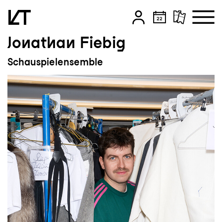
Jonathan Fiebig
Zum Hauptinhalt springen
Schauspielensemble
Zum Footer springen