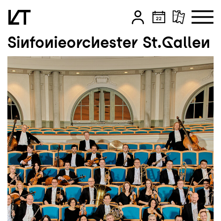
Sinfonieorchester St.Gallen
Zum Hauptinhalt springen
Zum Footer springen