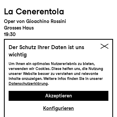
La Cenerentola
Oper von Gioachino Rossini
Grosses Haus
19:30
Der Schutz Ihrer Daten ist uns
wichtig
Einführung
19:00
Um Ihnen ein optimales Nutzererlebnis zu bieten,
verwenden wir Cookies. Diese helfen uns, die Nutzung
unserer Website besser zu verstehen und relevante
Inhalte anzuzeigen. Weitere Infos finden Sie in unserer
Tickets
Datenschutzerklärung
.
CHF 50-100
Akzeptieren
Konfigurieren
Musiktheater