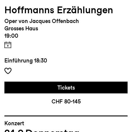
nachhaltiger Lesart und gestaltet aktiv
Hoffmanns Erzählungen
seine Zukunft.
Oper von Jacques Offenbach
Grosses Haus
19:00
Einführung
18:30
Tickets
CHF 80-145
Konzert