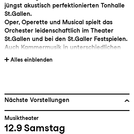
jüngst akustisch perfektionierten Tonhalle
St.Gallen.
Oper, Operette und Musical spielt das
Orchester leidenschaftlich im Theater
St.Gallen und bei den St.Galler Festspielen.
Auch Kammermusik in unterschiedlichen
Facetten wird als selbstverständlicher Teil
Alles einblenden
der künstlerischen Arbeit gesehen, einmal
im Engagement der Orchestermitglieder in
den eigenen Konzertreihen Sonntags um 5,
Late Night Lok und Afterwork-Konzerten,
zum anderen im vom Orchester
Nächste Vorstellungen
veranstalteten Meisterzyklus mit
international renommierten Stars der
Musiktheater
Kammermusikszene. Ausserdem widmet
12.9
Samstag
sich das Orchester der Jugendarbeit und