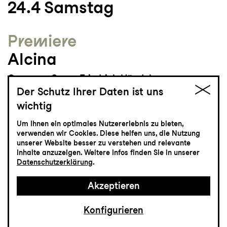
24.4
Samstag
Premiere
Alcina
Oper von Georg Friedrich Händel
Der Schutz Ihrer Daten ist uns
Grosses Haus
19:00
wichtig
Um Ihnen ein optimales Nutzererlebnis zu bieten,
verwenden wir Cookies. Diese helfen uns, die Nutzung
unserer Website besser zu verstehen und relevante
Tickets
Inhalte anzuzeigen. Weitere Infos finden Sie in unserer
Datenschutzerklärung
.
CHF 65-115
Akzeptieren
Konfigurieren
Musiktheater