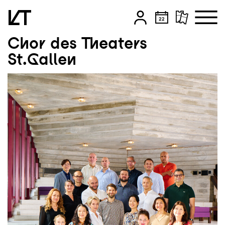
Chor des Theaters
Zum Hauptinhalt springen
St.Gallen
Zum Footer springen