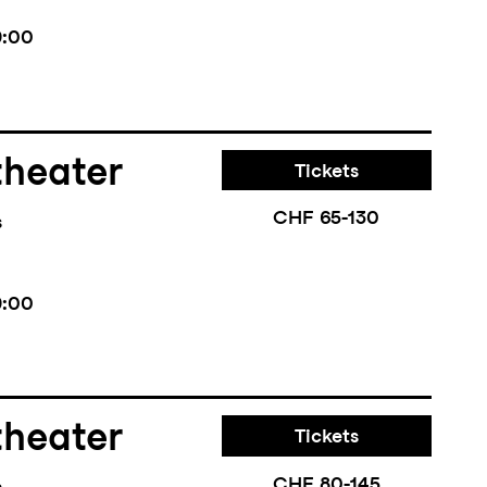
9:00
theater
Tickets
CHF 65-130
s
9:00
theater
Tickets
CHF 80-145
s