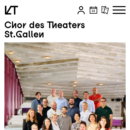
Chor des Theaters
Zum Hauptinhalt springen
St.Gallen
Zum Footer springen