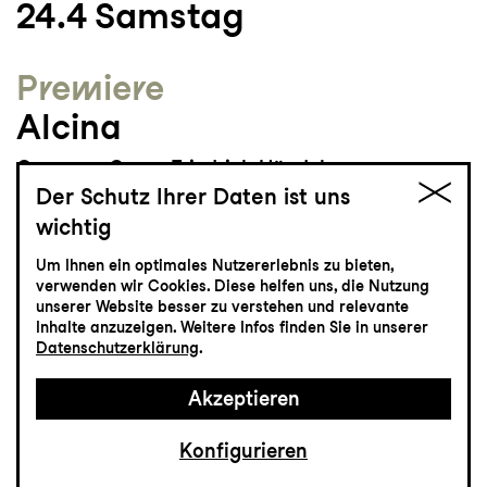
24.4
Samstag
Premiere
Alcina
Oper von Georg Friedrich Händel
Der Schutz Ihrer Daten ist uns
Grosses Haus
19:00
wichtig
Um Ihnen ein optimales Nutzererlebnis zu bieten,
verwenden wir Cookies. Diese helfen uns, die Nutzung
unserer Website besser zu verstehen und relevante
Tickets
Inhalte anzuzeigen. Weitere Infos finden Sie in unserer
Datenschutzerklärung
.
CHF 65-115
Akzeptieren
Konfigurieren
Musiktheater