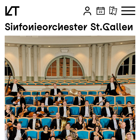
Sinfonieorchester St.Gallen
Zum Hauptinhalt springen
Zum Footer springen