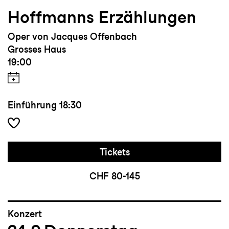
nachhaltiger Lesart und gestaltet aktiv
Hoffmanns Erzählungen
seine Zukunft.
Oper von Jacques Offenbach
Grosses Haus
19:00
Einführung
18:30
Tickets
CHF 80-145
Konzert