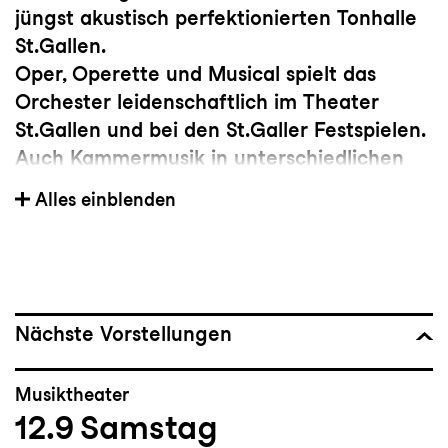
jüngst akustisch perfektionierten Tonhalle
St.Gallen.
Oper, Operette und Musical spielt das
Orchester leidenschaftlich im Theater
St.Gallen und bei den St.Galler Festspielen.
Auch Kammermusik in unterschiedlichen
Facetten wird als selbstverständlicher Teil
Alles einblenden
der künstlerischen Arbeit gesehen, einmal
im Engagement der Orchestermitglieder in
den eigenen Konzertreihen Sonntags um 5,
Late Night Lok und Afterwork-Konzerten,
zum anderen im vom Orchester
Nächste Vorstellungen
veranstalteten Meisterzyklus mit
international renommierten Stars der
Musiktheater
Kammermusikszene. Ausserdem widmet
12.9
Samstag
sich das Orchester der Jugendarbeit und