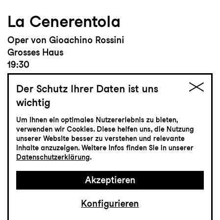
La Cenerentola
Oper von Gioachino Rossini
Grosses Haus
19:30
Der Schutz Ihrer Daten ist uns
wichtig
Einführung
19:00
Um Ihnen ein optimales Nutzererlebnis zu bieten,
verwenden wir Cookies. Diese helfen uns, die Nutzung
unserer Website besser zu verstehen und relevante
Inhalte anzuzeigen. Weitere Infos finden Sie in unserer
Tickets
Datenschutzerklärung
.
CHF 50-100
Akzeptieren
Konfigurieren
Musiktheater