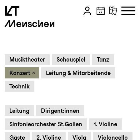
Menschen
Zum Hauptinhalt springen
Zum Footer springen
Musiktheater
Schauspiel
Tanz
Konzert
Leitung & Mitarbeitende
Technik
Leitung
Dirigent:innen
Sinfonieorchester St.Gallen
1. Violine
Gäste
2. Violine
Viola
Violoncello