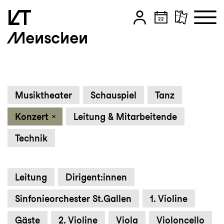
Menschen
Zum Hauptinhalt springen
Zum Footer springen
Musiktheater
Schauspiel
Tanz
Konzert
Leitung & Mitarbeitende
Technik
Leitung
Dirigent:innen
Sinfonieorchester St.Gallen
1. Violine
Gäste
2. Violine
Viola
Violoncello