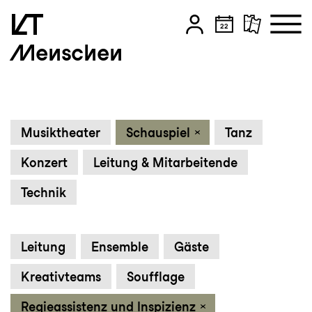
Menschen
Zum Hauptinhalt springen
Zum Footer springen
Musiktheater
Schauspiel
Tanz
Konzert
Leitung & Mitarbeitende
Technik
Leitung
Ensemble
Gäste
Kreativteams
Soufflage
Regieassistenz und Inspizienz