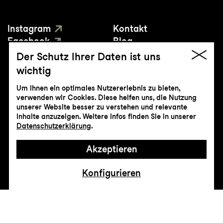
Instagram
Kontakt
Facebook
Blog
YouTube
Presse
Der Schutz Ihrer Daten ist uns
wichtig
Um Ihnen ein optimales Nutzererlebnis zu bieten,
verwenden wir Cookies. Diese helfen uns, die Nutzung
unserer Website besser zu verstehen und relevante
Inhalte anzuzeigen. Weitere Infos finden Sie in unserer
© Genossenschaft Konzert und Theater
Datenschutzerklärung
.
St.Gallen
Akzeptieren
Impressum
Datenschutz
AGB
Intranet
Konfigurieren