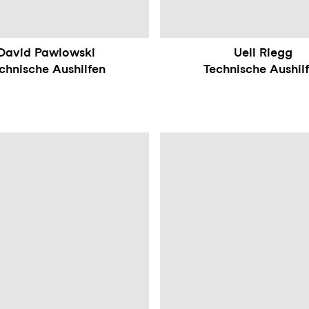
David Pawlowski
Ueli Riegg
chnische Aushilfen
Technische Aushil