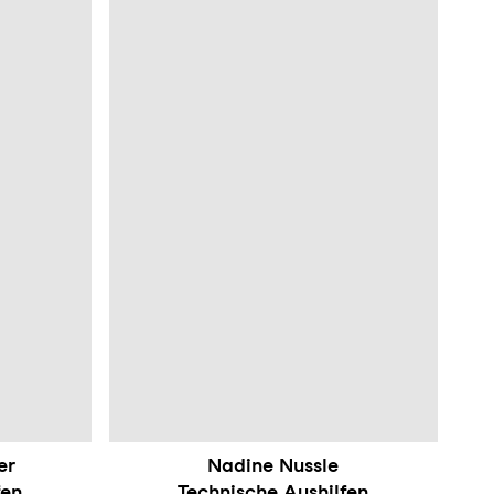
er
Nadine Nussle
fen
Technische Aushilfen