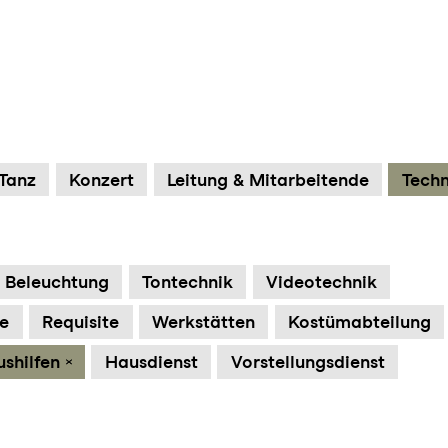
um Footer springen
Tanz
Konzert
Leitung & Mitarbeitende
Techn
Beleuchtung
Tontechnik
Videotechnik
se
Requisite
Werkstätten
Kostümabteilung
shilfen
Hausdienst
Vorstellungsdienst