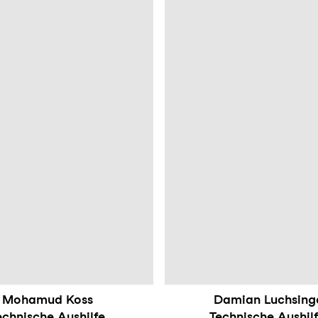
Mohamud Koss
Damian Luchsing
echnische Aushilfe
Technische Aushil